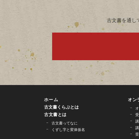
古文書を通し
ホーム
オン
古文書くらぶとは
オ
古文書とは
受
講
古文書ってなに
講
くずし字と変体仮名
受