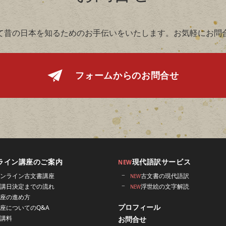
て昔の日本を知るためのお手伝いをいたします。お気軽にお問
フォームからの
お問合せ
ライン講座のご案内
現代語訳サービス
NEW
ンライン古文書講座
古文書の現代語訳
NEW
講日決定までの流れ
浮世絵の文字解読
NEW
座の進め方
プロフィール
座についてのQ&A
講料
お問合せ