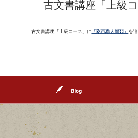
古文書講座「上級
古文書講座「上級コース」に
『彩画職人部類』
を追
Blog