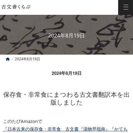
2024年8月19日
ホーム
2024年8月19日
2024年8月19日
保存食・非常食にまつわる古文書翻訳本を出
版しました
このたびAmazonで
『日本古来の保存食・非常食 古文書『漬物早指南』『かても