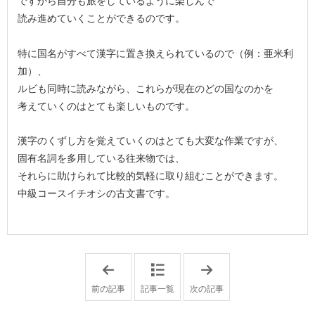
ですから自分も旅をしているように楽しんで
読み進めていくことができるのです。
特に国名がすべて漢字に置き換えられているので（例：亜米利
加）、
ルビも同時に読みながら、これらが現在のどの国なのかを
考えていくのはとても楽しいものです。
漢字のくずし方を覚えていくのはとても大変な作業ですが、
固有名詞を多用している往来物では、
それらに助けられて比較的気軽に取り組むことができます。
中級コースイチオシの古文書です。
「
「
古
古
文
文
前の記事
記事一覧
次の記事
書
書
講
講
座
座