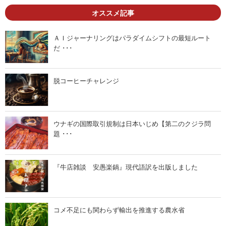
「
「
オススメ記事
初
中
級
級
コ
コ
ー
ー
ＡＩジャーナリングはパラダイムシフトの最短ルート
ス
ス
だ ･･･
」
」
の
の
古
古
文
文
書
書
脱コーヒーチャレンジ
『
『
教
東
訓
海
手
道
引
往
ウナギの国際取引規制は日本いじめ【第二のクジラ問
草
来
』
』
題 ･･･
ご
ご
紹
紹
介
介
」
」
『牛店雑談 安愚楽鍋』現代語訳を出版しました
コメ不足にも関わらず輸出を推進する農水省