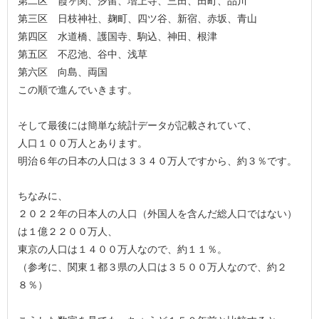
第二区 霞ヶ関、汐留、増上寺、三田、田町、品川
第三区 日枝神社、麹町、四ツ谷、新宿、赤坂、青山
第四区 水道橋、護国寺、駒込、神田、根津
第五区 不忍池、谷中、浅草
第六区 向島、両国
この順で進んでいきます。
そして最後には簡単な統計データが記載されていて、
人口１００万人とあります。
明治６年の日本の人口は３３４０万人ですから、約３％です。
ちなみに、
２０２２年の日本人の人口（外国人を含んだ総人口ではない）
は１億２２００万人、
東京の人口は１４００万人なので、約１１％。
（参考に、関東１都３県の人口は３５００万人なので、約２
８％）