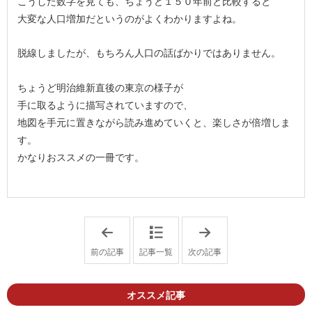
こうした数字を見ても、ちょうど１５０年前と比較すると
大変な人口増加だというのがよくわかりますよね。
脱線しましたが、もちろん人口の話ばかりではありません。
ちょうど明治維新直後の東京の様子が
手に取るように描写されていますので、
地図を手元に置きながら読み進めていくと、楽しさが倍増しま
す。
かなりおススメの一冊です。
「
「
古
古
文
文
前の記事
記事一覧
次の記事
書
書
講
講
座
座
「
「
オススメ記事
中
中
級
級