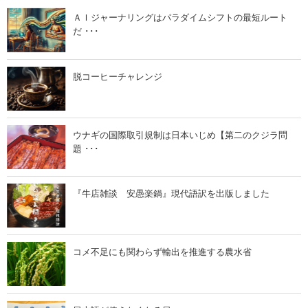
コ
コ
ー
ー
ＡＩジャーナリングはパラダイムシフトの最短ルート
ス
ス
だ ･･･
」
」
の
の
古
古
文
文
書
書
脱コーヒーチャレンジ
『
『
女
世
今
界
川
風
千
俗
ウナギの国際取引規制は日本いじめ【第二のクジラ問
代
往
見
来
題 ･･･
種
』
』
ご
ご
紹
紹
介
『牛店雑談 安愚楽鍋』現代語訳を出版しました
介
」
」
コメ不足にも関わらず輸出を推進する農水省