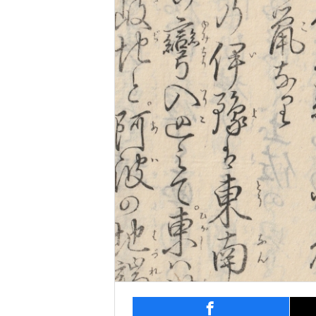
entry267
シェ