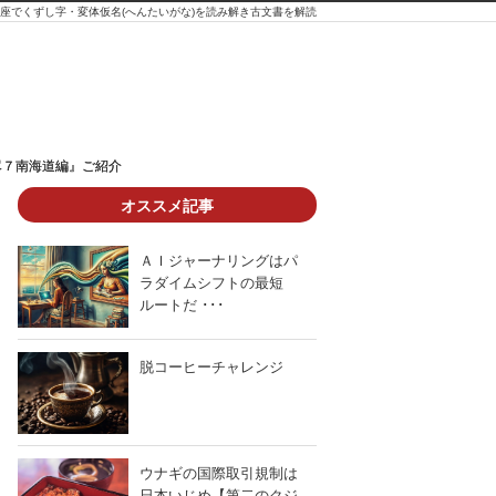
座でくずし字・変体仮名(へんたいがな)を読み解き古文書を解読
尽７南海道編』ご紹介
尽７南海道編』ご紹介
オススメ記事
ＡＩジャーナリングはパ
ラダイムシフトの最短
ルートだ ･･･
古文書講座「中級コース」の古文書『瓜
脱コーヒーチャレンジ
ウナギの国際取引規制は
日本いじめ【第二のクジ