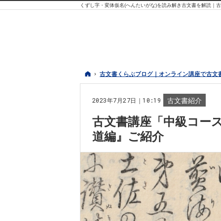
くずし字・変体仮名(へんたいがな)を読み解き古文書を解読｜
ホーム
ホーム
古文書くらぶブログ｜オンライン講座で古文
古文書くらぶブログ｜オンライン講座で古文
2023年7月27日｜10:19
古文書紹介
古文書講座「中級コー
道編』ご紹介