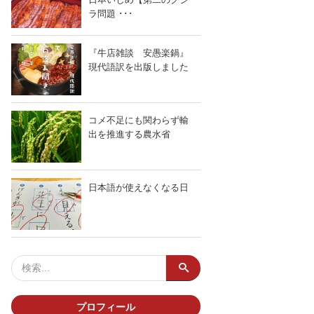
ラ問題 ･･･
『牛店雑談 安愚楽鍋』
現代語訳を出版しました
コメ不足にも関わらず輸
出を推進する農水省
日本語が使えなくなる日
NEで送る
プロフィール