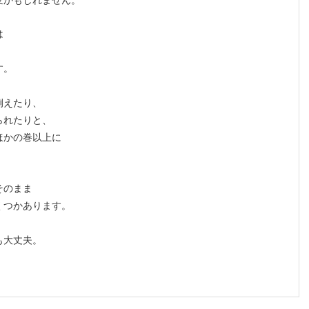
は
、
す。
例えたり、
られたりと、
ほかの巻以上に
そのまま
くつかあります。
も大丈夫。